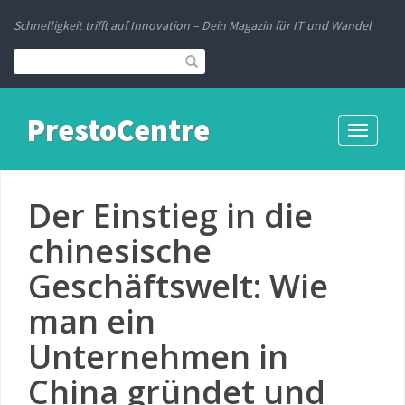
Schnelligkeit trifft auf Innovation – Dein Magazin für IT und Wandel
PrestoCentre
Toggle
navigati
Der Einstieg in die
chinesische
Geschäftswelt: Wie
man ein
Unternehmen in
China gründet und